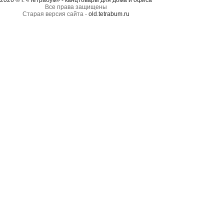
2026 © г. «Тетрабум» - канцтовары для дома и офиса
Все права защищены
Старая версия сайта -
old.tetrabum.ru