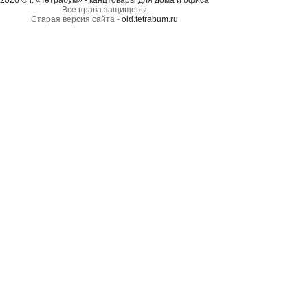
2026 © г. «Тетрабум» - канцтовары для дома и офиса
Все права защищены
Старая версия сайта -
old.tetrabum.ru