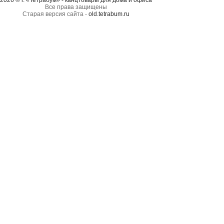
2026 © г. «Тетрабум» - канцтовары для дома и офиса
Все права защищены
Старая версия сайта -
old.tetrabum.ru