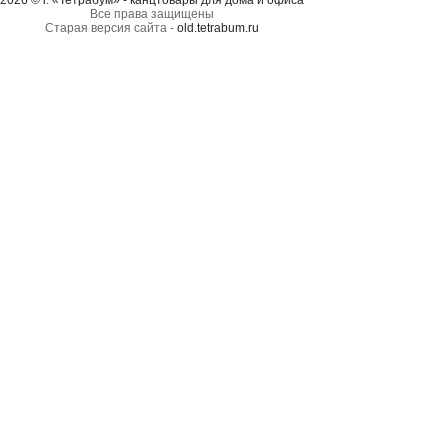
2026 © г. «Тетрабум» - канцтовары для дома и офиса
Все права защищены
Старая версия сайта -
old.tetrabum.ru