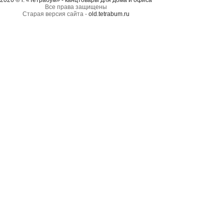
2026 © г. «Тетрабум» - канцтовары для дома и офиса
Все права защищены
Старая версия сайта -
old.tetrabum.ru