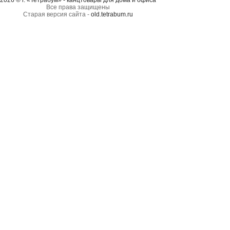
2026 © г. «Тетрабум» - канцтовары для дома и офиса
Все права защищены
Старая версия сайта -
old.tetrabum.ru