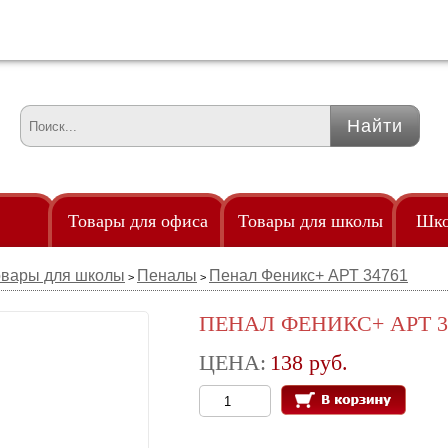
Товары для офиса
Товары для школы
Шко
овары для школы
Пеналы
Пенал Феникс+ АРТ 34761
>
>
Удленители
Точилки
Од
клейками
Удостоверение
Трафареты
По
ПЕНАЛ ФЕНИКС+ АРТ 3
злами
Флаги
Тубус телескопический
Рю
ЦЕНА:
138 руб.
85мм
ры
Флешки
Фломастеры
аем
Часы