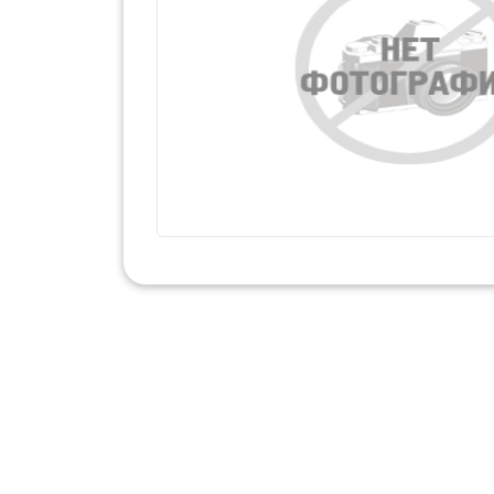
Набор для тв
Наклейки
Развиваю
С Новым 
Чудесные
Пазлы
Мозайка
Плакаты
Прописи
Рабочая Тетр
Раскраски
Коллекци
Набор для