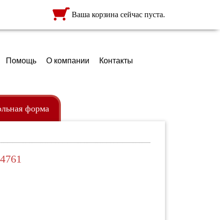
Ваша корзина сейчас пуста.
Помощь
О компании
Контакты
льная форма
ежда
ртфели
4761
кзаки