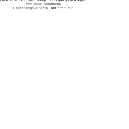
2026 © г. «Тетрабум» - канцтовары для дома и офиса
Все права защищены
Старая версия сайта -
old.tetrabum.ru