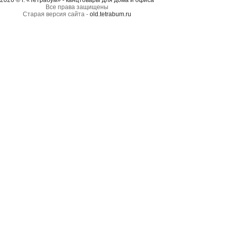
2026 © г. «Тетрабум» - канцтовары для дома и офиса
Все права защищены
Старая версия сайта -
old.tetrabum.ru