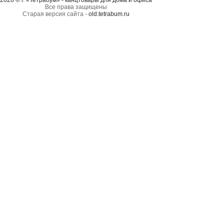
2026 © г. «Тетрабум» - канцтовары для дома и офиса
Все права защищены
Старая версия сайта -
old.tetrabum.ru