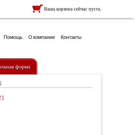
Ваша корзина сейчас пуста.
Помощь
О компании
Контакты
льная форма
1
ежда
ртфели
21
кзаки