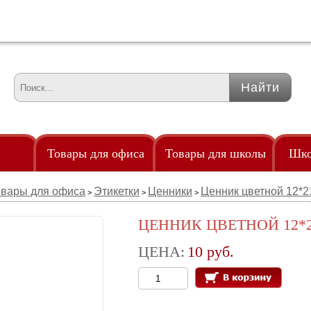
Товары для офиса
Товары для школы
Шко
овары для офиса
Этикетки
Ценники
Ценник цветной 12*2
>
>
>
Удленители
Точилки
Од
клейками
Удостоверение
Трафареты
По
ЦЕННИК ЦВЕТНОЙ 12*
злами
Флаги
Тубус телескопический
Рю
ЦЕНА:
10 руб.
85мм
ры
Флешки
Фломастеры
аем
Часы