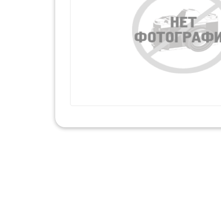
Набор для тв
Наклейки
Развиваю
С Новым 
Чудесные
Пазлы
Мозайка
Плакаты
Прописи
Рабочая Тетр
Раскраски
Коллекци
Набор для