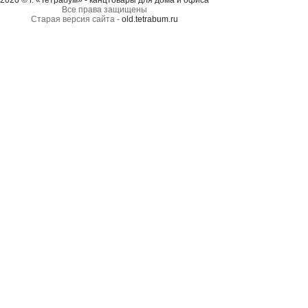
2026 © г. «Тетрабум» - канцтовары для дома и офиса
Все права защищены
Старая версия сайта -
old.tetrabum.ru