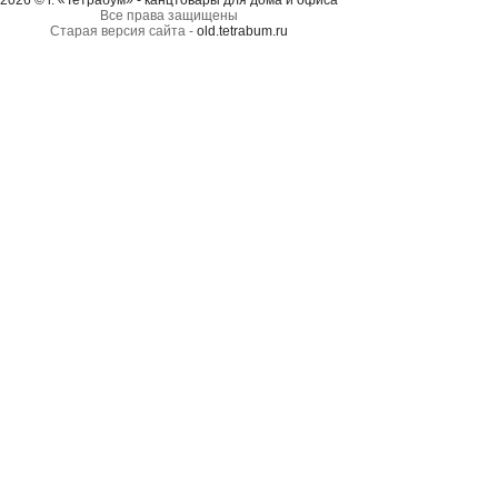
2026 © г. «Тетрабум» - канцтовары для дома и офиса
Все права защищены
Старая версия сайта -
old.tetrabum.ru