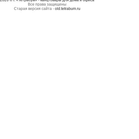
2026 © г. «Тетрабум» - канцтовары для дома и офиса
Все права защищены
Старая версия сайта -
old.tetrabum.ru