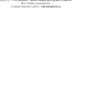
2026 © г. «Тетрабум» - канцтовары для дома и офиса
Все права защищены
Старая версия сайта -
old.tetrabum.ru