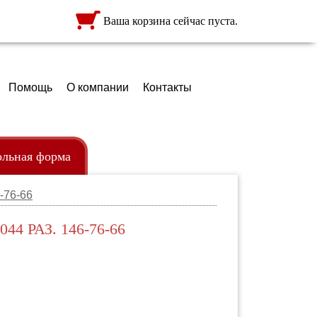
Ваша корзина сейчас пуста.
Помощь
О компании
Контакты
льная форма
6-76-66
ежда
ртфели
44 РАЗ. 146-76-66
кзаки