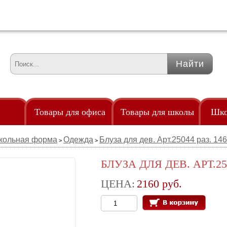
Товары для офиса
Товары для школы
Шко
кольная форма
Одежда
Блуза для дев. Арт.25044 раз. 14
>
>
Удленители
Точилки
Од
клейками
Удостоверение
Трафареты
По
БЛУЗА ДЛЯ ДЕВ. АРТ.250
злами
Флаги
Тубус телескопический
Рю
ЦЕНА:
2160 руб.
85мм
ры
Флешки
Фломастеры
аем
Часы