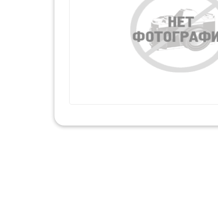
Набор для тв
Наклейки
Развиваю
С Новым 
Чудесные
Пазлы
Мозайка
Плакаты
Прописи
Рабочая Тетр
Раскраски
Коллекци
Набор для