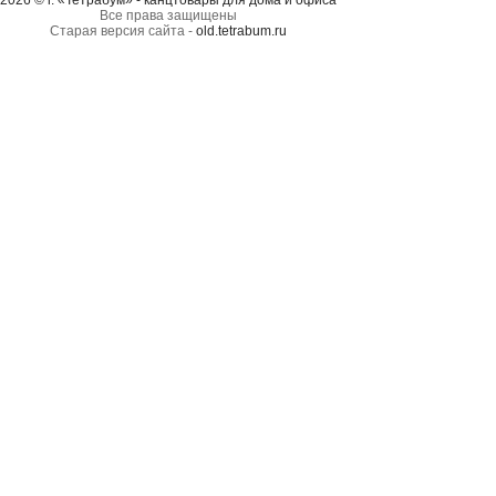
2026 © г. «Тетрабум» - канцтовары для дома и офиса
Все права защищены
Старая версия сайта -
old.tetrabum.ru