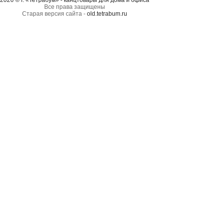
2026 © г. «Тетрабум» - канцтовары для дома и офиса
Все права защищены
Старая версия сайта -
old.tetrabum.ru