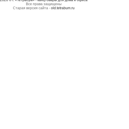
2026 © г. «Тетрабум» - канцтовары для дома и офиса
Все права защищены
Старая версия сайта -
old.tetrabum.ru