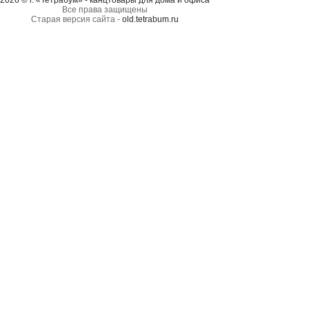
2026 © г. «Тетрабум» - канцтовары для дома и офиса
Все права защищены
Старая версия сайта -
old.tetrabum.ru