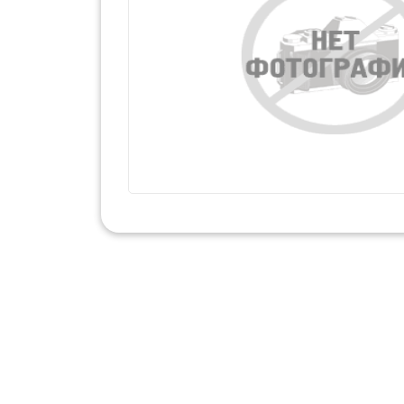
Набор для тв
Наклейки
Развиваю
С Новым 
Чудесные на
Пазлы
Мозайка
Плакаты
Прописи
Рабочая Тетр
Раскраски
Коллекци
Набор для
Расписание