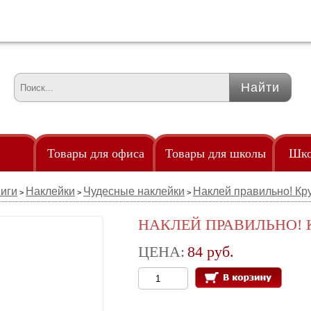
Товары для офиса
Товары для школы
Шко
иги
Наклейки
Чудесные наклейки
Наклей правильно! Кр
>
>
>
Удленители
Точилки
Од
клейками
Удостоверение
Трафареты
По
НАКЛЕЙ ПРАВИЛЬНО!
злами
Флаги
Тубус телескопический
Рю
ЦЕНА:
84 руб.
85мм
ры
Флешки
Фломастеры
аем
Часы