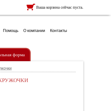
Ваша корзина сейчас пуста.
Помощь
О компании
Контакты
льная форма
ужочки
ежда
ртфели
 КРУЖОЧКИ
кзаки