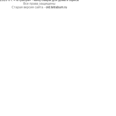
2026 © г. «Тетрабум» - канцтовары для дома и офиса
Все права защищены
Старая версия сайта -
old.tetrabum.ru