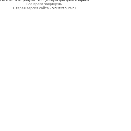
2026 © г. «Тетрабум» - канцтовары для дома и офиса
Все права защищены
Старая версия сайта -
old.tetrabum.ru