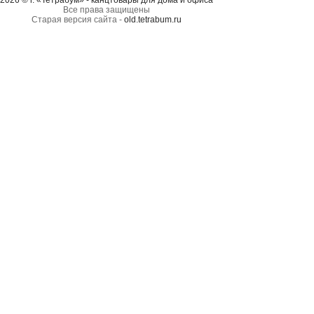
2026 © г. «Тетрабум» - канцтовары для дома и офиса
Все права защищены
Старая версия сайта -
old.tetrabum.ru