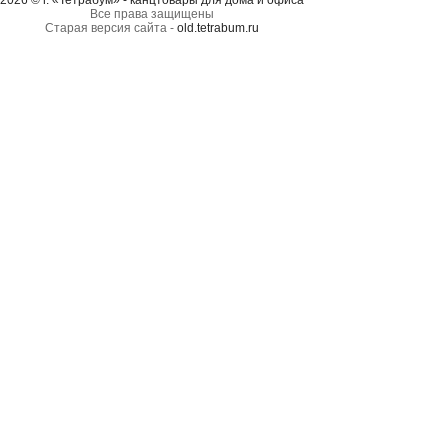
2026 © г. «Тетрабум» - канцтовары для дома и офиса
Все права защищены
Старая версия сайта -
old.tetrabum.ru