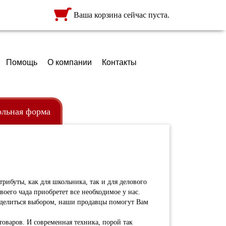
Ваша корзина сейчас пуста.
Помощь
О компании
Контакты
льная форма
ежда
ртфели
кзаки
рибуты, как для школьника, так и для делового
воего чада приобретет все необходимое у нас.
еделиться выбором, наши продавцы помогут Вам
товаров. И современная техника, порой так