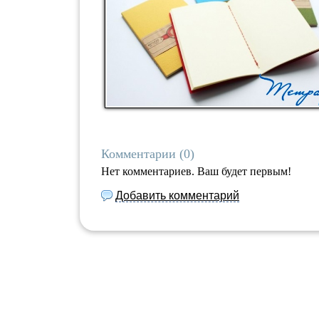
Набор для тв
Наклейки
Развиваю
С Новым 
Чудесные
Пазлы
Мозайка
Комментарии (
0
)
Нет комментариев. Ваш будет первым!
Плакаты
Добавить комментарий
Прописи
Рабочая Тетр
Раскраски
Коллекци
Набор для