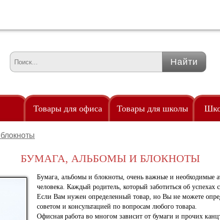
Товары для офиса
Товары для школы
Шко
 блокноты
Удленители
Точилки
Од
клейками
БУМАГА, АЛЬБОМЫ И БЛОКНОТЫ
Удостоверение
Трафареты
По
злами
Флаги
Тубус телескопический
Рю
Бумага, альбомы и блокноты, очень важные и необходимые ат
85мм
человека. Каждый родитель, который заботиться об успехах с
ры
Флешки
Если Вам нужен определенный товар, но Вы не можете опр
Фломастеры
советом и консультацией по вопросам любого товара.
аем
Часы
Офисная работа во многом зависит от бумаги и прочих канц