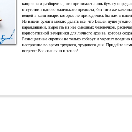
Художественные
капризна и разборчива, что принимает лишь бумагу определе
Часы
Принадлежности
орчества
отсутствии одного маленького предмета, без того же календ
вещей в канцтоваре, которые не пригодились бы нам в наш
Этикетки
Цветная бумага
Из нашей бумаги можно делать все, что Вашей душе угодно:
Ценники
щие Наклейки
карандашами, вырезать из нее смешных человечков, распечат
Циркули
Годом
корпоративной вечеринки для личного архива, которая сохра
Альбом для аппликаций
Разноцветные скрепки не только соберут и укрепят воедино
Школьные журналы
 наклейки
настроение во время трудного, трудового дня! Придайте не
Альбомы
Штрих маркер
встретят Вас солнечно и тепло!
Альбомы для творчества
Ватман
Альбомы для фотографий
Веер школьный
Бейджы
Влажные салфетки
Бланки
адь
Глобусы
Брелок для ключей
Грамоты
Брошюраторы
я Малыша
Диски
 творчества
Бумага
Дневники