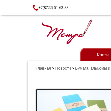
+7(8722) 51-62-88
Книги
Главная
>
Новости
>
Бумага, альбомы и
Книги
Книжки с на
Книжки с па
Конструкто
Лепим и Игр