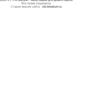
2026 © г. «Тетрабум» - канцтовары для дома и офиса
Все права защищены
Старая версия сайта -
old.tetrabum.ru